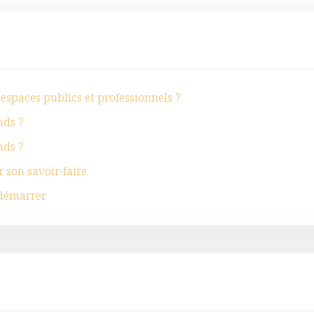
espaces publics et professionnels ?
nds ?
nds ?
 son savoir-faire
 démarrer