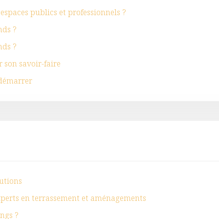
espaces publics et professionnels ?
nds ?
nds ?
 son savoir-faire
 démarrer
lutions
experts en terrassement et aménagements
ings ?