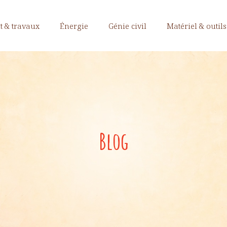
 & travaux
Énergie
Génie civil
Matériel & outils
Blog